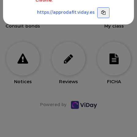
https://approdafit.viday.es
Consult bonds
My class
Notices
Reviews
FICHA
Powered by